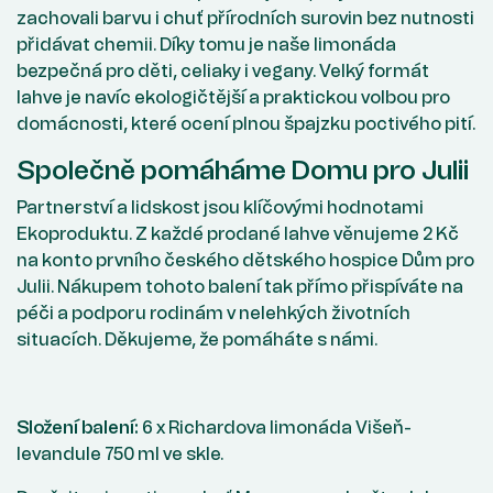
zachovali barvu i chuť přírodních surovin bez nutnosti
přidávat chemii. Díky tomu je naše limonáda
bezpečná pro děti, celiaky i vegany. Velký formát
lahve je navíc ekologičtější a praktickou volbou pro
domácnosti, které ocení plnou špajzku poctivého pití.
Společně pomáháme Domu pro Julii
Partnerství a lidskost jsou klíčovými hodnotami
Ekoproduktu. Z každé prodané lahve věnujeme 2 Kč
na konto prvního českého dětského hospice Dům pro
Julii. Nákupem tohoto balení tak přímo přispíváte na
péči a podporu rodinám v nelehkých životních
situacích. Děkujeme, že pomáháte s námi.
Složení balení:
6 x Richardova limonáda Višeň-
levandule 750 ml ve skle.