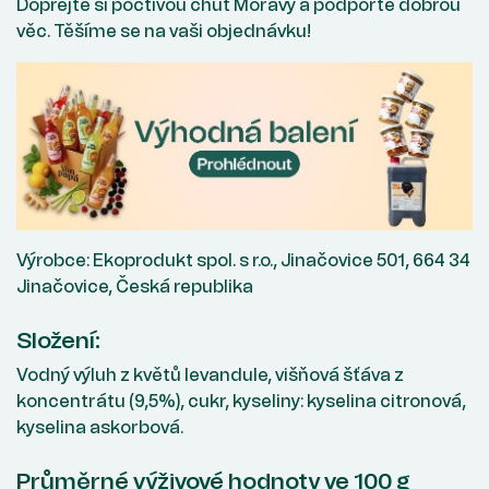
Dopřejte si poctivou chuť Moravy a podpořte dobrou
věc. Těšíme se na vaši objednávku!
Výrobce: Ekoprodukt spol. s r.o., Jinačovice 501, 664 34
Jinačovice, Česká republika
Složení:
Vodný výluh z květů levandule, višňová šťáva z
koncentrátu (9,5%), cukr, kyseliny: kyselina citronová,
kyselina askorbová.
Průměrné výživové hodnoty ve 100 g