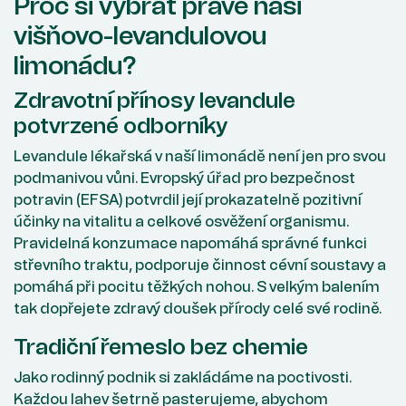
Proč si vybrat právě naši
višňovo-levandulovou
limonádu?
Zdravotní přínosy levandule
potvrzené odborníky
Levandule lékařská v naší limonádě není jen pro svou
podmanivou vůni. Evropský úřad pro bezpečnost
potravin (EFSA) potvrdil její prokazatelně pozitivní
účinky na vitalitu a celkové osvěžení organismu.
Pravidelná konzumace napomáhá správné funkci
střevního traktu, podporuje činnost cévní soustavy a
pomáhá při pocitu těžkých nohou. S velkým balením
tak dopřejete zdravý doušek přírody celé své rodině.
Tradiční řemeslo bez chemie
Jako rodinný podnik si zakládáme na poctivosti.
Každou lahev šetrně pasterujeme, abychom