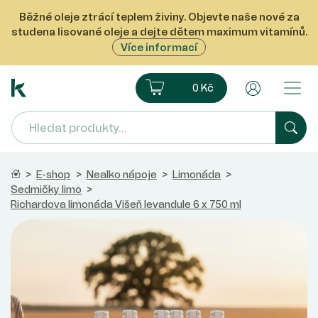
Běžné oleje ztrácí teplem živiny. Objevte naše nové za
studena lisované oleje a dejte dětem maximum vitamínů.
Více informací
Ekoprodukt e-shop
Košík
Uživatelsk
0 Kč
Hled
Domů
>
E-shop
>
Nealko nápoje
>
Limonáda
>
Sedmičky limo
>
Richardova limonáda Višeň levandule 6 x 750 ml