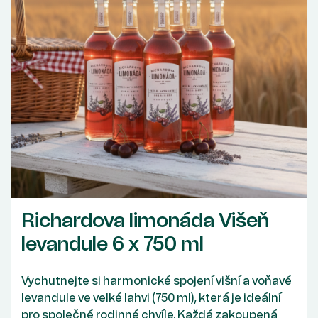
Richardova limonáda Višeň
levandule 6 x 750 ml
Vychutnejte si harmonické spojení višní a voňavé
levandule ve velké lahvi (750 ml), která je ideální
pro společné rodinné chvíle. Každá zakoupená