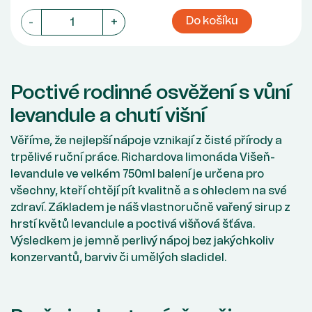
Do košíku
-
+
Poctivé rodinné osvěžení s vůní
levandule a chutí višní
Věříme, že nejlepší nápoje vznikají z čisté přírody a
trpělivé ruční práce. Richardova limonáda Višeň-
levandule ve velkém 750ml balení je určena pro
všechny, kteří chtějí pít kvalitně a s ohledem na své
zdraví. Základem je náš vlastnoručně vařený sirup z
hrstí květů levandule a poctivá višňová šťáva.
Výsledkem je jemně perlivý nápoj bez jakýchkoliv
konzervantů, barviv či umělých sladidel.