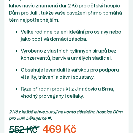
lahev navíc znamená dar 2 Kč pro dětský hospic
Dům pro Julii, takže vaše osvěžení přímo pomáhá
těm nejpotřebnějším.
Velké rodinné balení ideální pro oslavy nebo
jako poctivá domácí zásoba.
Vyrobeno z vlastních bylinných sirupů bez
konzervantů, barviv a umělých sladidel.
Obsahuje levanduli lékařskou pro podporu
vitality, trávení a cévní soustavy.
Ryze přírodní produkt z Jinačovic u Brna,
vhodný pro vegany i celiaky.
2 Kč z každé lahve putují na konto dětského hospice Dům
pro Julii. Děkujeme ♥.
469 Kč
552 Kč