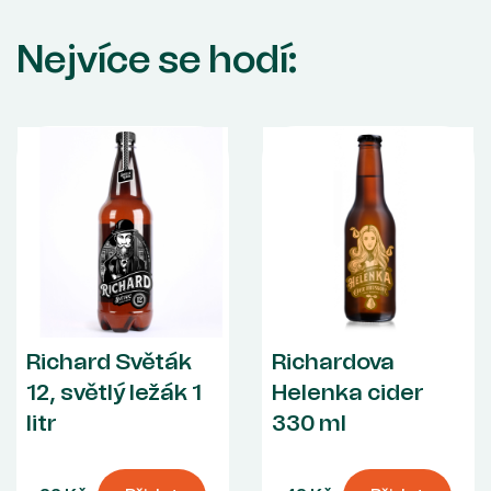
Nejvíce se hodí:
Richard Světák
Richardova
12, světlý ležák 1
Helenka cider
litr
330 ml