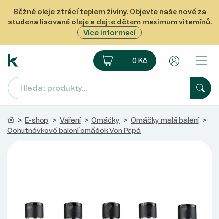
Běžné oleje ztrácí teplem živiny. Objevte naše nové za
studena lisované oleje a dejte dětem maximum vitamínů.
Více informací
Ekoprodukt e-shop
Košík
Uživatelsk
0 Kč
Hled
Domů
>
E-shop
>
Vaření
>
Omáčky
>
Omáčky malá balení
>
Ochutnávkové balení omáček Von Papá