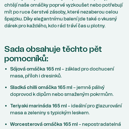
chtějí naše omáčky poprvé vyzkoušet nebo potřebují
mít po ruce čerstvé zásoby, které nezaberou celou
špajzku. Díky elegantnímu balení jde také o vkusný
dárek pro každého, kdo rád tráví čas u plotny.
Sada obsahuje těchto pět
pomocníků:
Sójová omáčka 165 ml
– základ pro dochucení
masa, příloh i dresinků.
Sladká chilli omáčka 165 ml
– jemně pálivý
doprovod k dipům nebo smaženým pokrmům.
Teriyaki marináda 165 ml
– ideální pro glazurování
masa a zeleniny s typickým leskem.
Worcesterová omáčka 165 ml
– nepostradatelná