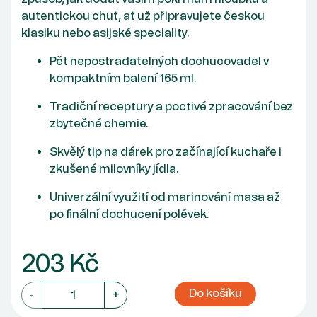
autentickou chuť, ať už připravujete českou
klasiku nebo asijské speciality.
Pět nepostradatelných dochucovadel v
kompaktním balení 165 ml.
Tradiční receptury a poctivé zpracování bez
zbytečné chemie.
Skvělý tip na dárek pro začínající kuchaře i
zkušené milovníky jídla.
Univerzální využití od marinování masa až
po finální dochucení polévek.
203 Kč
Do košíku
-
+