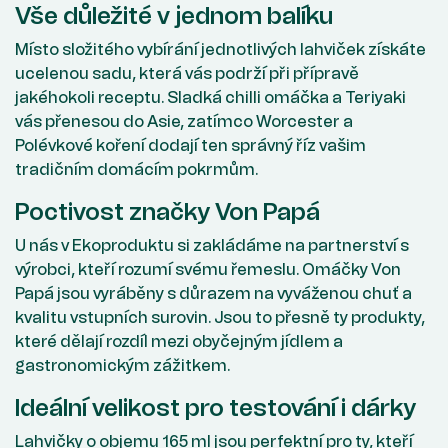
Vše důležité v jednom balíku
Místo složitého vybírání jednotlivých lahviček získáte
ucelenou sadu, která vás podrží při přípravě
jakéhokoli receptu. Sladká chilli omáčka a Teriyaki
vás přenesou do Asie, zatímco Worcester a
Polévkové koření dodají ten správný říz vašim
tradičním domácím pokrmům.
Poctivost značky Von Papá
U nás v Ekoproduktu si zakládáme na partnerství s
výrobci, kteří rozumí svému řemeslu. Omáčky Von
Papá jsou vyráběny s důrazem na vyváženou chuť a
kvalitu vstupních surovin. Jsou to přesně ty produkty,
které dělají rozdíl mezi obyčejným jídlem a
gastronomickým zážitkem.
Ideální velikost pro testování i dárky
Lahvičky o objemu 165 ml jsou perfektní pro ty, kteří