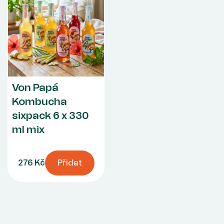
Von Papá
Kombucha
sixpack 6 x 330
ml mix
276 Kč
Přidat