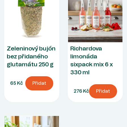
Zeleninový bujón
Richardova
bez přidaného
limonáda
glutamátu 250 g
sixpack mix 6 x
330 ml
65 Kč
Přidat
276 Kč
Přidat