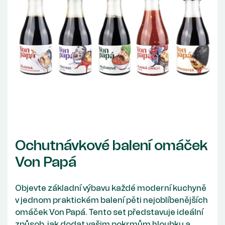
Ochutnávkové balení omáček
Von Papá
Objevte základní výbavu každé moderní kuchyně
v jednom praktickém balení pěti nejoblíbenějších
omáček Von Papá. Tento set představuje ideální
způsob, jak dodat vašim pokrmům hloubku a