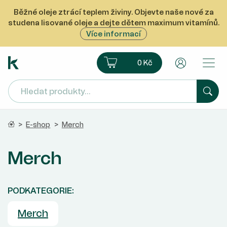
Běžné oleje ztrácí teplem živiny. Objevte naše nové za
studena lisované oleje a dejte dětem maximum vitamínů.
Více informací
Ekoprodukt e-shop
Košík
Uživatelsk
0 Kč
Hled
Domů
>
E-shop
>
Merch
Merch
PODKATEGORIE:
Merch