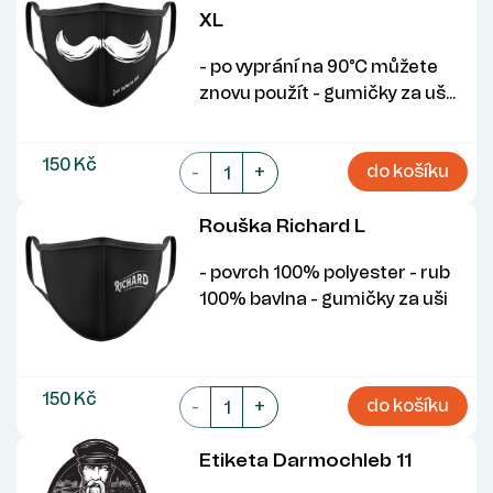
XL
- po vyprání na 90°C můžete
znovu použít - gumičky za uš...
150 Kč
do košíku
-
+
Rouška Richard L
- povrch 100% polyester - rub
100% bavlna - gumičky za uši
150 Kč
do košíku
-
+
Etiketa Darmochleb 11