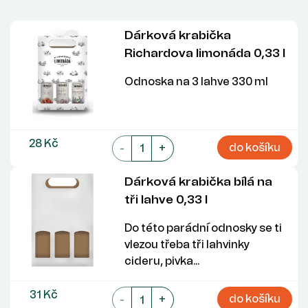
Dárková krabička
Richardova limonáda 0,33 l
Odnoska na 3 lahve 330 ml
28 Kč
do košíku
-
+
Dárková krabička bílá na
tři lahve 0,33 l
Do této parádní odnosky se ti
vlezou třeba tři lahvinky
cideru, pivka...
31 Kč
do košíku
-
+