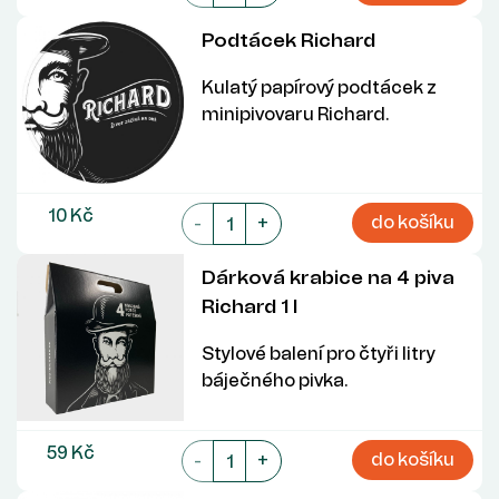
Podtácek Richard
Kulatý papírový podtácek z
minipivovaru Richard.
10 Kč
do košíku
-
+
Dárková krabice na 4 piva
Richard 1 l
Stylové balení pro čtyři litry
báječného pivka.
59 Kč
do košíku
-
+