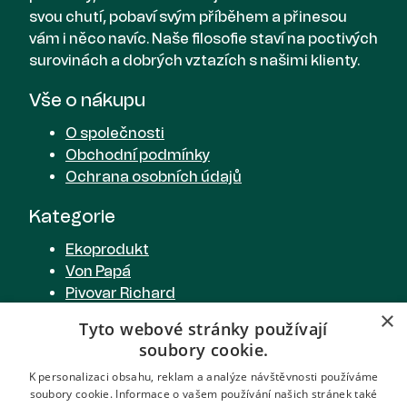
svou chutí, pobaví svým příběhem a přinesou
vám i něco navíc. Naše filosofie staví na poctivých
surovinách a dobrých vztazích s našimi klienty.
Vše o nákupu
O společnosti
Obchodní podmínky
Ochrana osobních údajů
Kategorie
Ekoprodukt
Von Papá
Pivovar Richard
×
Cider od Richarda
Tyto webové stránky používají
Richardova limonáda
soubory cookie.
Pivovarská restaurace
K personalizaci obsahu, reklam a analýze návštěvnosti používáme
soubory cookie. Informace o vašem používání našich stránek také
Spojte se s námi