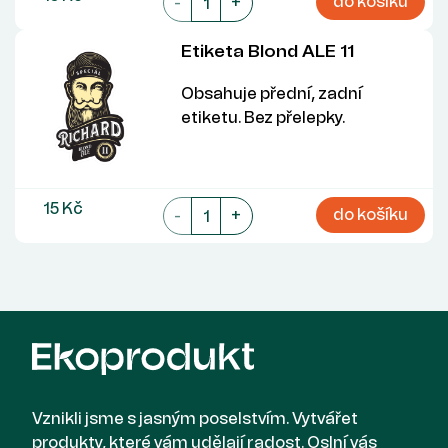
do košíku
-
+
Etiketa Blond ALE 11
Obsahuje přední, zadní
etiketu. Bez přelepky.
15 Kč
do košíku
-
+
Vznikli jsme s jasným poselstvím. Vytvářet
produkty, které vám udělají radost. Oslní vás