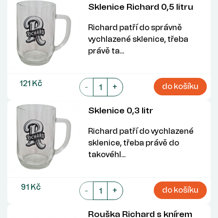
Sklenice Richard 0,5 litru
Richard patří do správně
vychlazené sklenice, třeba
právě ta...
121 Kč
do košíku
-
+
Sklenice 0,3 litr
Richard patří do vychlazené
sklenice, třeba právě do
takovéhl...
91 Kč
do košíku
-
+
Rouška Richard s knírem