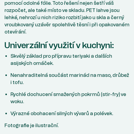
pomocí odolné fólie. Toto řešení nejen šetří váš
rozpočet, ale také místo ve skladu. PET lahve jsou
lehké, nehrozí u nich riziko rozbití jako u skla a černý
vroubkovaný uzávěr spolehlivě těsní i při opakovaném
otevírání.
Univerzální využití v kuchyni:
Skvělý základ pro přípravu teriyaki a dalších
asijských omáček.
Nenahraditelná součást marinád na maso, drůbež
i tofu.
Rychlé dochucení smažených pokrmů (stir-fry) ve
woku.
Výrazné obohacení silných vývarů a polévek.
Fotografie je ilustrační.