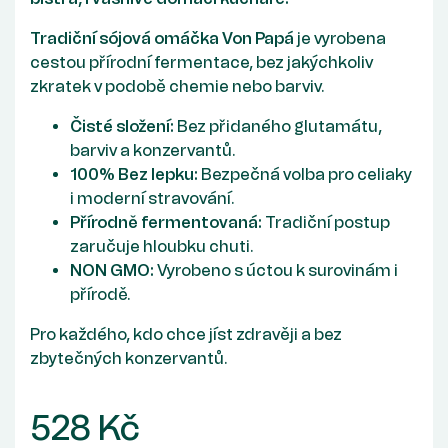
Tradiční sójová omáčka Von Papá
je vyrobena
cestou přírodní fermentace, bez jakýchkoliv
zkratek v podobě chemie nebo barviv.
Čisté složení:
Bez přidaného glutamátu,
barviv a konzervantů.
100% Bez lepku:
Bezpečná volba pro celiaky
i moderní stravování.
Přírodně fermentovaná:
Tradiční postup
zaručuje hloubku chuti.
NON GMO:
Vyrobeno s úctou k surovinám i
přírodě.
Pro každého, kdo chce jíst zdravěji a bez
zbytečných konzervantů.
528 Kč