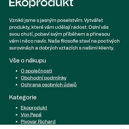
Vznikli jsme s jasným poselstvím. Vytvářet
produkty, které vám udělají radost. Oslní vás
svou chutí, pobaví svým příběhem a přinesou
vám i něco navíc. Naše filosofie staví na poctivých
surovinách a dobrých vztazích s našimi klienty.
Vše o nákupu
O společnosti
Obchodní podmínky
Ochrana osobních údajů
Kategorie
Ekoprodukt
Von Papá
Pivovar Richard
Cider od Richarda