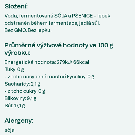
Složení:
Voda, fermentovaná SÓJA a PŠENICE – lepek
odstraněn během fermentace, jedlá sůl.
Bez GMO. Bez lepku.
Průměrné výživové hodnoty ve 100 g
výrobku:
Energetická hodnota: 279kJ/ 66kcal
Tuky: 0 g
- z toho nasycené mastné kyseliny: 0 g
Sacharidy: 2,1 g
- z toho cukry: 0 g
Bílkoviny: 9,1 g
Sůl: 17,1 g.
Alergeny:
sója