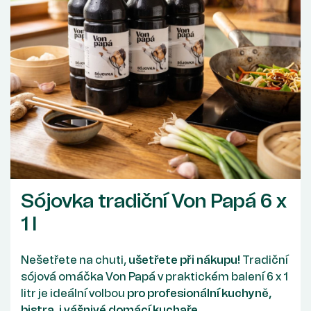
Sójovka tradiční Von Papá 6 x
1 l
Nešetřete na chuti,
ušetřete při nákupu!
Tradiční
sójová omáčka Von Papá v praktickém balení 6 x 1
litr je ideální volbou
pro profesionální kuchyně,
bistra,
i vášnivé domácí kuchaře.