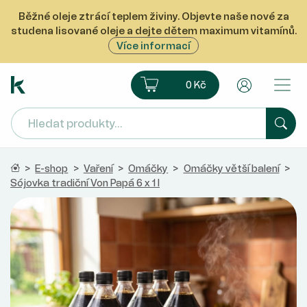
Běžné oleje ztrácí teplem živiny. Objevte naše nové za
studena lisované oleje a dejte dětem maximum vitamínů.
Více informací
Ekoprodukt e-shop
Košík
Uživatelsk
0 Kč
Hled
Domů
>
E-shop
>
Vaření
>
Omáčky
>
Omáčky větší balení
>
Sójovka tradiční Von Papá 6 x 1 l