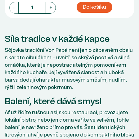
Do košíku
-
+
Síla tradice v každé kapce
Sójovka tradiční Von Papá není jen o zábavném obalu
s karate cibulákem – uvnitř se skrývá poctivá a silná
omáčka, která je nepostradatelným pomocníkem
každého kuchaře. Její vyvážená slanost a hluboká
barva dodají charakter masovým směsím, nudlím,
rýži i zeleninovým pokrmům.
Balení, které dává smysl
Ať už řídíte rušnou asijskou restauraci, provozujete
lokální bistro, nebo jen doma vaříte ve velkém, tohle
balení je navrženo přímo pro vás. Šest identických
litrových lahví je pevně spojeno do kompaktního bloku