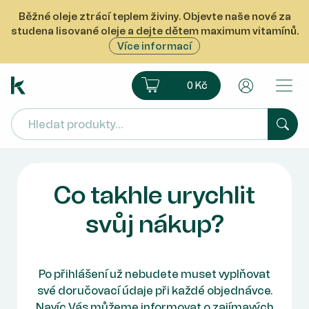
Běžné oleje ztrácí teplem živiny. Objevte naše nové za
studena lisované oleje a dejte dětem maximum vitamínů.
Více informací
Ekoprodukt e-shop
Košík
Uživatelsk
0 Kč
Hled
Co takhle urychlit
svůj nákup?
Po přihlášení už nebudete muset vyplňovat
své doručovací údaje při každé objednávce.
Navíc Vás můžeme informovat o zajímavých