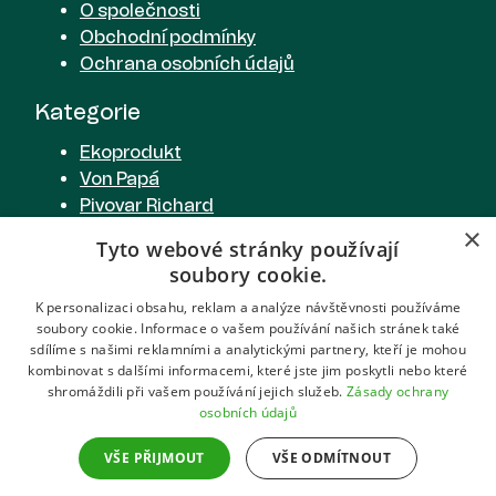
O společnosti
Obchodní podmínky
Ochrana osobních údajů
Kategorie
Ekoprodukt
Von Papá
Pivovar Richard
Cider od Richarda
×
Tyto webové stránky používají
Richardova limonáda
soubory cookie.
Pivovarská restaurace
K personalizaci obsahu, reklam a analýze návštěvnosti používáme
soubory cookie. Informace o vašem používání našich stránek také
Spojte se s námi
sdílíme s našimi reklamními a analytickými partnery, kteří je mohou
kombinovat s dalšími informacemi, které jste jim poskytli nebo které
+420 608 958 409
shromáždili při vašem používání jejich služeb.
Zásady ochrany
info@ekoprodukt.cz
osobních údajů
VŠE PŘIJMOUT
VŠE ODMÍTNOUT