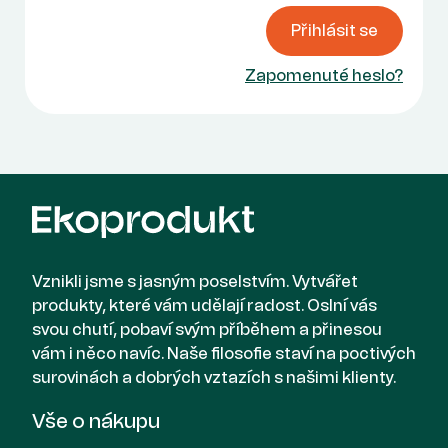
Přihlásit se
Zapomenuté heslo?
Vznikli jsme s jasným poselstvím. Vytvářet
produkty, které vám udělají radost. Oslní vás
svou chutí, pobaví svým příběhem a přinesou
vám i něco navíc. Naše filosofie staví na poctivých
surovinách a dobrých vztazích s našimi klienty.
Vše o nákupu