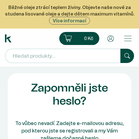
Běžné oleje ztrácí teplem živiny. Objevte naše nové za
studena lisované oleje a dejte dětem maximum vitamínů.
Více informací
Ekoprodukt e-shop
Košík
Uživatelsk
0 Kč
Hled
Zapomněli jste
heslo?
To vůbec nevadí. Zadejte e-mailovou adresu,
pod kterou jste se registrovali a my Vám
zašleme dočasné heslo.