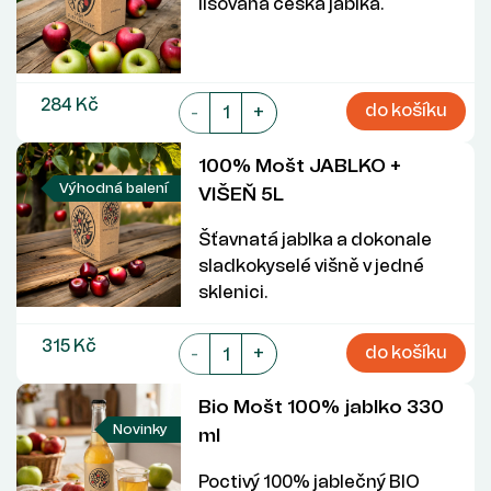
lisovaná česká jablka.
284 Kč
do košíku
-
+
100% Mošt JABLKO +
Výhodná balení
VIŠEŇ 5L
Šťavnatá jablka a dokonale
sladkokyselé višně v jedné
sklenici.
315 Kč
do košíku
-
+
Bio Mošt 100% jablko 330
Novinky
ml
Poctivý 100% jablečný BIO