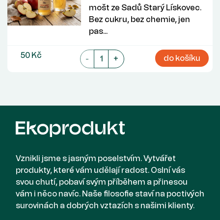
mošt ze Sadů Starý Lískovec.
Bez cukru, bez chemie, jen
pas...
50 Kč
do košíku
-
+
Vznikli jsme s jasným poselstvím. Vytvářet
produkty, které vám udělají radost. Oslní vás
svou chutí, pobaví svým příběhem a přinesou
vám i něco navíc. Naše filosofie staví na poctivých
surovinách a dobrých vztazích s našimi klienty.