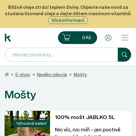
Běžné oleje ztrácí teplem živiny. Objevte naše nové za
studena lisované oleje a dejte dětem maximum vitamínů.
Více informací
Ekoprodukt e-shop
Košík
Uživatelsk
0 Kč
Hled
Domů
>
E-shop
>
Nealko nápoje
>
Mošty
Mošty
100% mošt JABLKO 5L
Výhodná balení
Nic víc, nic míň – jen poctivě