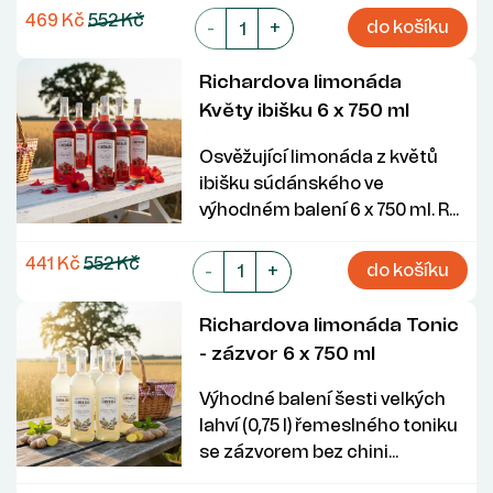
469 Kč
552 Kč
do košíku
-
+
Richardova limonáda
Květy ibišku 6 x 750 ml
Osvěžující limonáda z květů
ibišku súdánského ve
výhodném balení 6 x 750 ml. R...
441 Kč
552 Kč
do košíku
-
+
Richardova limonáda Tonic
- zázvor 6 x 750 ml
Výhodné balení šesti velkých
lahví (0,75 l) řemeslného toniku
se zázvorem bez chini...