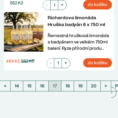
552 Kč
do košíku
-
+
Richardova limonáda
Hruška badyán 6 x 750 ml
Řemeslná hrušková limonáda
s badyánem ve velkém 750ml
balení. Ryze přírodní produ...
469 Kč
552 Kč
do košíku
-
+
<
14
15
16
17
18
19
20
>
P
›