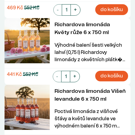
469 Kč
552 Kč
do košíku
-
+
Richardova limonáda
Květy růže 6 x 750 ml
Výhodné balení šesti velkých
lahví (0,75 l) Richardovy
limonády z okvětních plátk�...
441 Kč
552 Kč
do košíku
-
+
Richardova limonáda Višeň
levandule 6 x 750 ml
Poctivá limonáda z višňové
šťávy a květů levandule ve
výhodném balení 6 x 750 m...