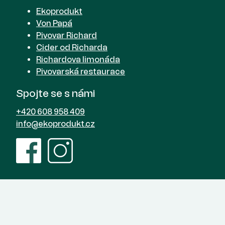
Ekoprodukt
Von Papá
Pivovar Richard
Cider od Richarda
Richardova limonáda
Pivovarská restaurace
Spojte se s námi
+420 608 958 409
info@ekoprodukt.cz