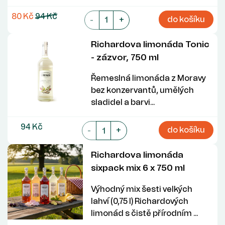
80 Kč
94 Kč
do košíku
-
+
Richardova limonáda Tonic
- zázvor, 750 ml
Řemeslná limonáda z Moravy
bez konzervantů, umělých
sladidel a barvi...
94 Kč
do košíku
-
+
Richardova limonáda
sixpack mix 6 x 750 ml
Výhodný mix šesti velkých
lahví (0,75 l) Richardových
limonád s čistě přírodním ...