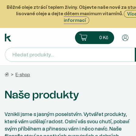
Běžné oleje ztrácí teplem živiny. Objevte naše nové za st
lisované oleje a dejte dětem maximum vitamínů.
Víc
informací
Ekoprodukt e-shop
Košík
Uži
0 Kč
Domů
>
E-shop
Naše produkty
Vznikli jsme s jasným poselstvím. Vytvářet produkty,
které vám udělají radost. Oslní vás svou chutí, pobaví
svým příběhem a přinesou vám i něco navíc. Naše