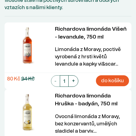
filosofie staví na poctivých surovinách a dobrých
vztazích s našimi klienty.
Richardova limonáda Višeň
- levandule, 750 ml
Limonáda z Moravy, poctivě
vyrobená z hrsti květů
levandule a kapky vi&scar...
80 Kč
94 Kč
do košíku
-
+
Richardova limonáda
Hruška - badyán, 750 ml
Ovocná limonáda z Moravy,
bez konzervantů, umělých
sladidel a barviv....