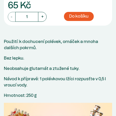
65 Kč
Do košíku
-
+
Použití: k dochucení polévek, omáček a mnoha
dalších pokrmů.
Bez lepku.
Neobsahuje glutamát a ztužené tuky.
Návod k přípravě: 1 polévkovou lžíci rozpusťte v 0,5 l
vroucí vody.
Hmotnost: 250 g