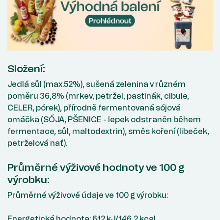
Složení:
Jedlá sůl (max.52%), sušená zelenina v různém
poměru 36,8% (mrkev, petržel, pastinák, cibule,
CELER, pórek), přírodně fermentovaná sójová
omáčka (SÓJA, PŠENICE - lepek odstraněn během
fermentace, sůl, maltodextrin), směs koření (libeček,
petrželová nať).
Průměrné výživové hodnoty ve 100 g
výrobku:
Průměrné výživové údaje ve 100 g výrobku:
Energetická hodnota: 612 kJ/146,2 kcal