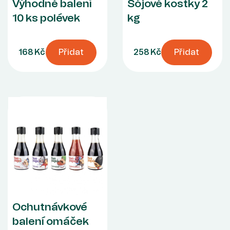
Výhodné balení
Sójové kostky 2
10 ks polévek
kg
168 Kč
Přidat
258 Kč
Přidat
Ochutnávkové
balení omáček