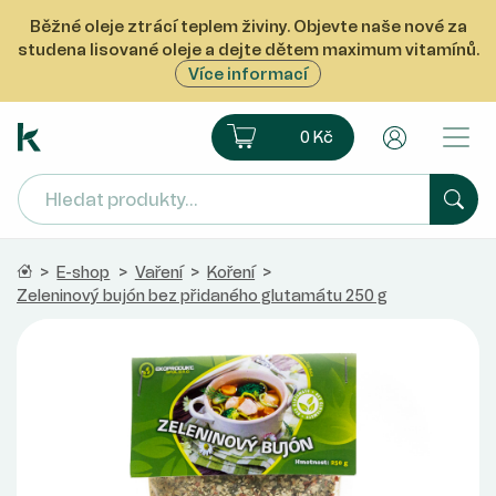
Běžné oleje ztrácí teplem živiny. Objevte naše nové za
studena lisované oleje a dejte dětem maximum vitamínů.
Více informací
Ekoprodukt e-shop
Košík
Uživatelsk
0 Kč
Hled
Domů
>
E-shop
>
Vaření
>
Koření
>
Zeleninový bujón bez přidaného glutamátu 250 g