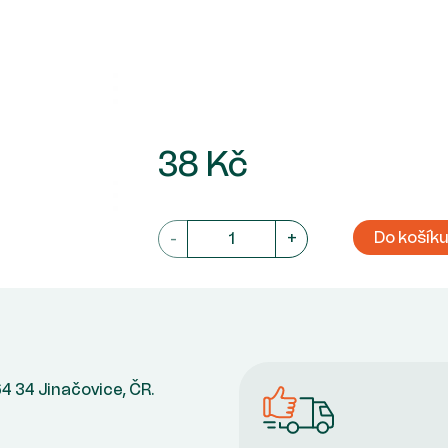
38 Kč
Do košík
-
+
664 34 Jinačovice, ČR.