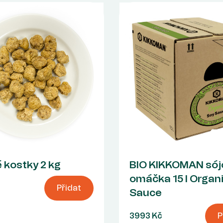
 kostky 2 kg
BIO KIKKOMAN sój
omáčka 15 l Organ
Přidat
Sauce
3993 Kč
P