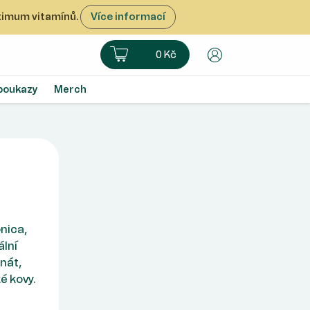
aximum vitamínů.
Více informací
Košík
Uživatelský úče
0 Kč
poukazy
Merch
nica,
ální
inát,
é kovy.