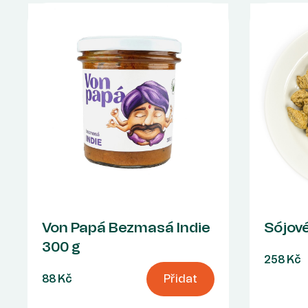
Von Papá Bezmasá Indie
Sójové
300 g
258 Kč
88 Kč
Přidat