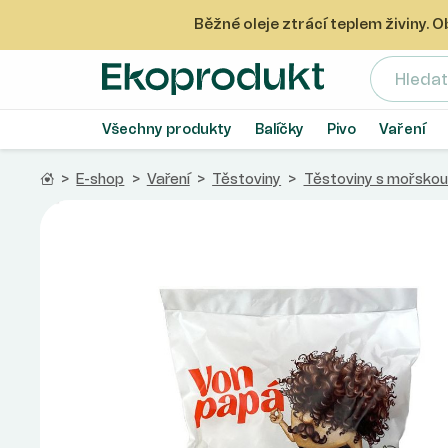
Běžné oleje ztrácí teplem živiny.
Ekoprodukt e-shop
Všechny produkty
Balíčky
Pivo
Vaření
Domů
>
E-shop
>
Vaření
>
Těstoviny
>
Těstoviny s mořsko