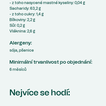
- z toho nasycené mastné kyseliny: 0,04 g
Sacharidy: 63,2 g
- z toho cukry: 1,4 g
Bílkoviny: 2,2 g
Sůl: 0,2 g
Vláknina: 2,6 g
Alergeny:
sója, pšenice
Minimální trvanlivost po objednání:
6 měsíců
Nejvíce se hodí: