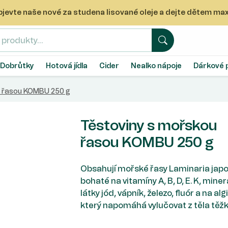
 Objevte naše nové za studena lisované oleje a dejte dětem m
Hledat
Dobrůtky
Hotová jídla
Cider
Nealko nápoje
Dárkové 
u řasou KOMBU 250 g
Těstoviny s mořskou
řasou KOMBU 250 g
Obsahují mořské řasy Laminaria japo
bohaté na vitamíny A, B, D, E. K, miner
látky jód, vápník, železo, fluór a na alg
který napomáhá vylučovat z těla těžk