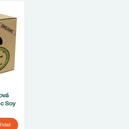
ová
ic Soy
řidat