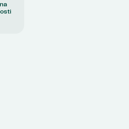
 na
osti