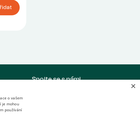
řidat
Spojte se s námi
×
+420 608 958 409
info@ekoprodukt.cz
mace o vašem
ří je mohou
em používání
da
onáda
aurace