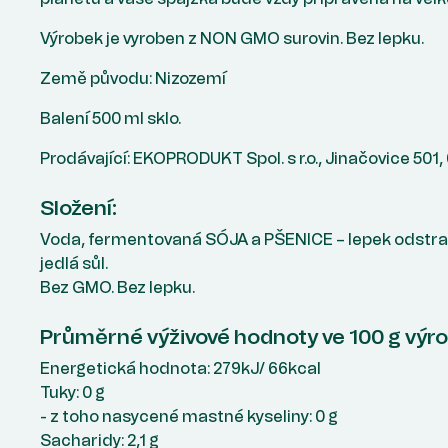
Výrobek je vyroben z NON GMO surovin. Bez lepku.
Země původu: Nizozemí
Balení 500 ml sklo.
Prodávající: EKOPRODUKT Spol. s r.o., Jinačovice 501,
Složení:
Voda, fermentovaná SÓJA a PŠENICE – lepek odst
jedlá sůl.
Bez GMO. Bez lepku.
Průměrné výživové hodnoty ve 100 g výr
Energetická hodnota: 279kJ/ 66kcal
Tuky: 0 g
- z toho nasycené mastné kyseliny: 0 g
Sacharidy: 2,1 g