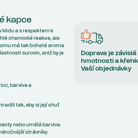
dé kapce
 v klidu a s respektem k
hlé chemické reakce, ale
y tomu má tak bohaté aroma
Doprava je závislá
astnosti surovin, aniž by je
hmotnosti a křehk
Vaší objednávky
ci, barviva a
adili tak, aby si její chuť
nty nebo umělá barviva.
náročnější strávníky.