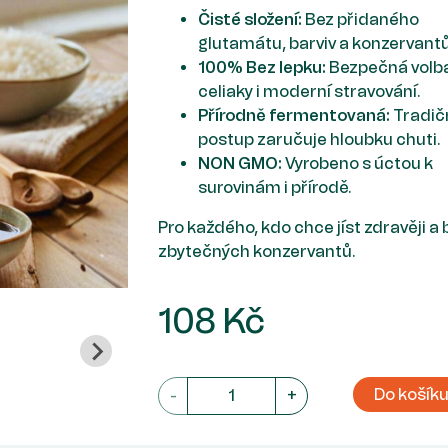
Čisté složení:
Bez přidaného
glutamátu, barviv a konzervantů
100% Bez lepku:
Bezpečná volba
celiaky i moderní stravování.
Přírodně fermentovaná:
Tradič
postup zaručuje hloubku chuti.
NON GMO:
Vyrobeno s úctou k
surovinám i přírodě.
Pro každého, kdo chce jíst zdravěji a 
zbytečných konzervantů.
108 Kč
Do košík
-
+