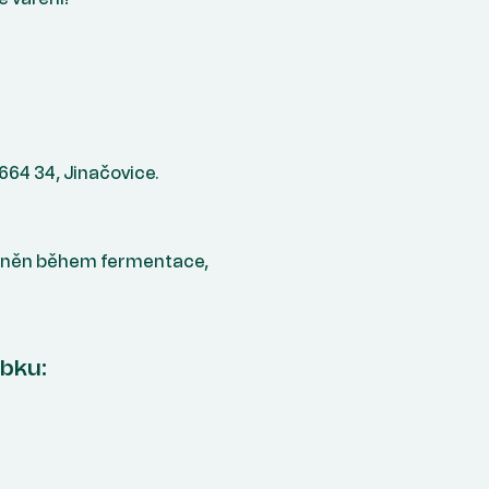
 664 34, Jinačovice.
raněn během fermentace,
obku: