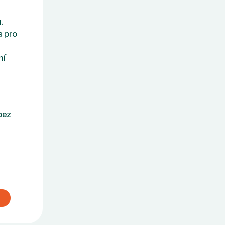
.
 pro
ní
bez
u