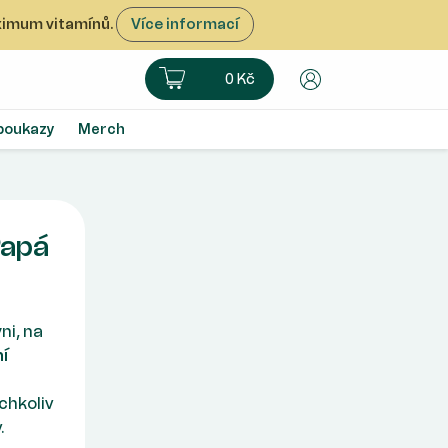
aximum vitamínů.
Více informací
Košík
Uživatelský úče
0 Kč
poukazy
Merch
Papá
ni, na
í
chkoliv
.