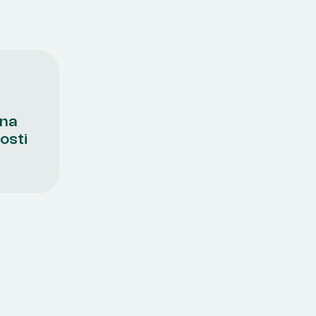
 na
osti