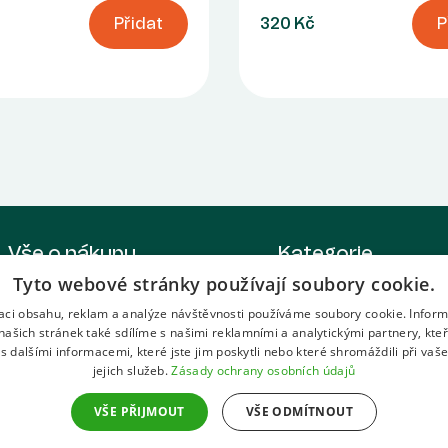
Přidat
320 Kč
P
Vše o nákupu
Kategorie
Tyto webové stránky používají soubory cookie.
O společnosti
Ekoprodukt
Obchodní podmínky
Von Papá
zaci obsahu, reklam a analýze návštěvnosti používáme soubory cookie. Infor
našich stránek také sdílíme s našimi reklamními a analytickými partnery, kte
Ochrana osobních údajů
Pivovar Richard
s dalšími informacemi, které jste jim poskytli nebo které shromáždili při vaš
Cider od Richar
jejich služeb.
Zásady ochrany osobních údajů
Richardova lim
Pivovarská rest
VŠE PŘIJMOUT
VŠE ODMÍTNOUT