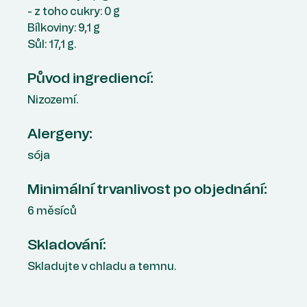
- z toho cukry: 0 g
Bílkoviny: 9,1 g
Sůl: 17,1 g.
Původ ingrediencí:
Nizozemí.
Alergeny:
sója
Minimální trvanlivost po objednání:
6 měsíců
Skladování:
Skladujte v chladu a temnu.