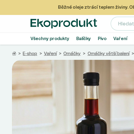
Běžné oleje ztrácí teplem živiny.
Ekoprodukt e-shop
Všechny produkty
Balíčky
Pivo
Vaření
Domů
>
E-shop
>
Vaření
>
Omáčky
>
Omáčky větší balení
>