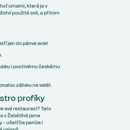
huť umami, která je v
tví použité soli, a přitom
ří jen do pánve wok!
.
oubku i poctivému českému
alou zálivku na salát.
stro profíky
e své restauraci? Tato
ás v Žebětíně jsme
 – ušetříte peníze i
é vaření!