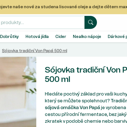
 Objevte naše nové za studena lisované oleje a dejte dětem m
Hledat
Dobrůtky
Hotová jídla
Cider
Nealko nápoje
Dárkové 
Sójovka tradiční Von Papá 500 ml
Sójovka tradiční Von 
500 ml
Hledáte poctivý základ pro vaši kuchy
který se můžete spolehnout?
Tradičn
sójová omáčka Von Papá
je vyrobena
cestou přírodní fermentace, bez jaký
zkratek v podobě chemie nebo barviv