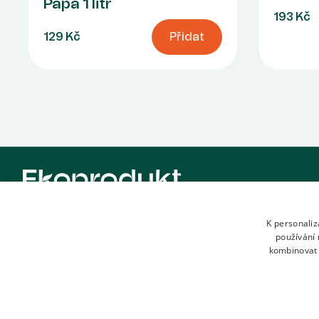
Papá 1 litr
193 Kč
129 Kč
Přidat
Vznikli jsme s jasným poselstvím. Vytvářet produkty,
K personali
používání 
které vám udělají radost. Oslní vás svou chutí, pobaví
kombinovat 
svým příběhem a přinesou vám i něco navíc. Naše
filosofie staví na poctivých surovinách a dobrých
vztazích s našimi klienty.