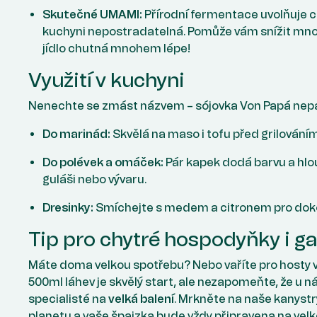
Skutečné UMAMI:
Přírodní fermentace uvolňuje c
kuchyni nepostradatelná. Pomůže vám snížit množs
jídlo chutná mnohem lépe!
Využití v kuchyni
Nenechte se zmást názvem – sójovka Von Papá nepat
Do marinád:
Skvělá na maso i tofu před grilováním
Do polévek a omáček:
Pár kapek dodá barvu a hl
guláši nebo vývaru.
Dresinky:
Smíchejte s medem a citronem pro dokon
Tip pro chytré hospodyňky i ga
Máte doma velkou spotřebu? Nebo vaříte pro hosty v
500ml láhev je skvělý start, ale nezapomeňte, že u n
specialisté na
velká balení
. Mrkněte na naše kanystry
planetu a vaše špajzka bude vždy připravena na velk