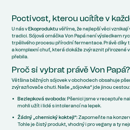
Poctivost, kterou ucítíte v kaž
U nás v
Ekoproduktu
věříme, že nejlepší věci vznikají
tradici. Sójová omáčka Von Papá není výsledkem ryc
trpělivého procesu přírodní fermentace. Právě dík
a komplexní chuť, která dokáže zvýraznit přirozené vl
přebila.
Proč si vybrat právě Von Papá?
Většina běžných sójovek v obchodech obsahuje pšeni
zvýrazňovače chuti. Naše „sójovka“ jde jinou cestou:
Bezlepková svoboda:
Pšenici jsme v receptuře nahr
mohli užít i lidé s intolerancí na lepek.
Žádný „chemický koktejl“:
Zapomeňte na konzerva
Tohle je čistý produkt, vhodný i pro vegany a ty nej