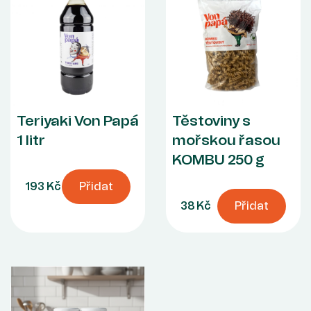
Teriyaki Von Papá
Těstoviny s
1 litr
mořskou řasou
KOMBU 250 g
193 Kč
Přidat
38 Kč
Přidat