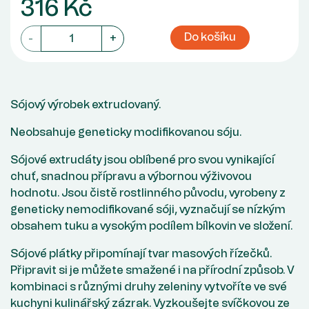
316 Kč
Do košíku
-
+
Sójový výrobek extrudovaný.
Neobsahuje geneticky modifikovanou sóju.
Sójové extrudáty jsou oblíbené pro svou vynikající
chuť, snadnou přípravu a výbornou výživovou
hodnotu. Jsou čistě rostlinného původu, vyrobeny z
geneticky nemodifikované sóji, vyznačují se nízkým
obsahem tuku a vysokým podílem bílkovin ve složení.
Sójové plátky připomínají tvar masových řízečků.
Připravit si je můžete smažené i na přírodní způsob. V
kombinaci s různými druhy zeleniny vytvoříte ve své
kuchyni kulinářský zázrak. Vyzkoušejte svíčkovou ze