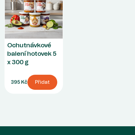
Ochutnávkové
balení hotovek 5
x 300 g
395 Kč
Přidat