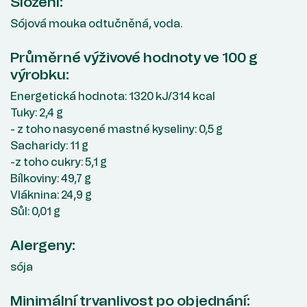
Složení:
Sójová mouka odtučněná, voda.
Průměrné výživové hodnoty ve 100 g
výrobku:
Energetická hodnota: 1320 kJ/314 kcal
Tuky: 2,4 g
- z toho nasycené mastné kyseliny: 0,5 g
Sacharidy: 11 g
-z toho cukry: 5,1 g
Bílkoviny: 49,7 g
Vláknina: 24,9 g
Sůl: 0,01 g
Alergeny:
sója
Minimální trvanlivost po objednání: