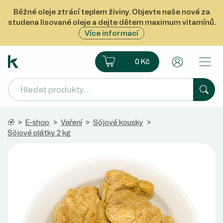
Běžné oleje ztrácí teplem živiny. Objevte naše nové za
studena lisované oleje a dejte dětem maximum vitamínů.
Více informací
Ekoprodukt e-shop
Košík
Uživatelsk
0 Kč
Hled
Domů
>
E-shop
>
Vaření
>
Sójové kousky
>
Sójové plátky 2 kg