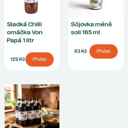
Sladká Chilli
Sójovka méně
omáčka Von
soli 165 ml
Papá 1 litr
63 Kč
Přidat
129 Kč
Přidat