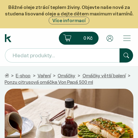
Běžné oleje ztrácí teplem živiny. Objevte naše nové za
studena lisované oleje a dejte dětem maximum vitamínů.
Více informací
Ekoprodukt e-shop
Košík
Uživatelsk
0 Kč
Hled
Domů
>
E-shop
>
Vaření
>
Omáčky
>
Omáčky větší balení
>
Ponzu citrusová omáčka Von Papá 500 ml