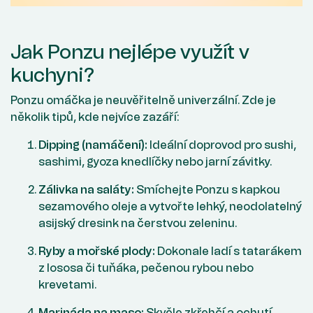
Jak Ponzu nejlépe využít v
kuchyni?
Ponzu omáčka je neuvěřitelně univerzální. Zde je
několik tipů, kde nejvíce zazáří:
Dipping (namáčení):
Ideální doprovod pro sushi,
sashimi, gyoza knedlíčky nebo jarní závitky.
Zálivka na saláty:
Smíchejte Ponzu s kapkou
sezamového oleje a vytvořte lehký, neodolatelný
asijský dresink na čerstvou zeleninu.
Ryby a mořské plody:
Dokonale ladí s tatarákem
z lososa či tuňáka, pečenou rybou nebo
krevetami.
Marináda na maso:
Skvěle zkřehčí a ochutí