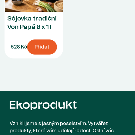
Sójovka tradiční
Von Papá 6 x 1 l
528 Kč
Přidat
Vznikli jsme s jasným poselstvím. Vytvářet
produkty, které vám udělají radost. Oslní vás