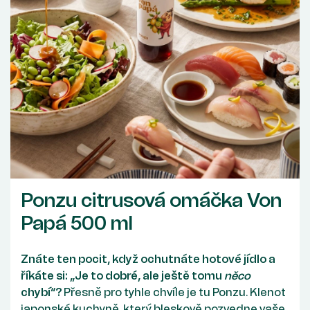
Ponzu citrusová omáčka Von
Papá 500 ml
Znáte ten pocit, když ochutnáte hotové jídlo a
říkáte si: „Je to dobré, ale ještě tomu
něco
chybí“?
Přesně pro tyhle chvíle je tu Ponzu. Klenot
japonské kuchyně, který bleskově pozvedne vaše