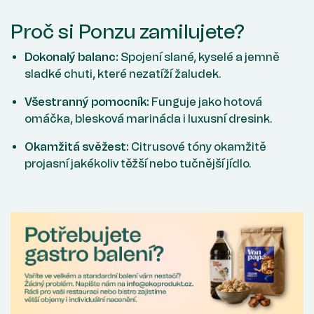
Proč si Ponzu zamilujete?
Dokonalý balanc:
Spojení slané, kyselé a jemně
sladké chuti, které nezatíží žaludek.
Všestranný pomocník:
Funguje jako hotová
omáčka, blesková marináda i luxusní dresink.
Okamžitá svěžest:
Citrusové tóny okamžitě
projasní jakékoliv těžší nebo tučnější jídlo.