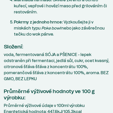
kuřecí, vepřové i hovězí maso před grilováním či
restováním.
Pokrmy z jednoho hrnce:
Vyzkoušejte ji v
miskách typu
Poke bowl
nebo jako závěrečnou
tečku do wok pánve.
Složení:
voda, fermentovaná SÓJA a PŠENICE - lepek
odstraněn při fermentaci, jedlá sůl, cukr, ocet kvasný,
citronová šťáva šťáva z koncentrátu 100%,
pomerančová šťáva z koncentrátu 100%, aroma. BEZ
GMO, BEZ LEPKU
Průměrné výživové hodnoty ve 100 g
výrobku:
Průměrné výživové údaje v 100ml výrobku
Energetická hodnota: 447,6kJ/105,3kcal