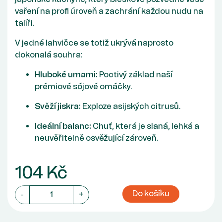
vaření na profi úroveň a zachrání každou nudu na
talíři.
V jedné lahvičce se totiž ukrývá naprosto
dokonalá souhra:
Hluboké umami:
Poctivý základ naší
prémiové sójové omáčky.
Svěží jiskra:
Exploze asijských citrusů.
Ideální balanc:
Chuť, která je slaná, lehká a
neuvěřitelně osvěžující zároveň.
104 Kč
Do košíku
-
+