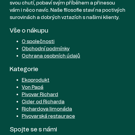
svou chutí, pobaví svým příběhem a přinesou
vám i něco navíc. Naše filosofie staví na poctivých
surovinách a dobrých vztazích s našimi klienty.
Vše o nákupu
O společnosti
Obchodní podmínky
Ochrana osobních údajů
Kategorie
Ekoprodukt
Von Papá
Pivovar Richard
Cider od Richarda
Richardova limonáda
Pivovarská restaurace
Spojte se s námi