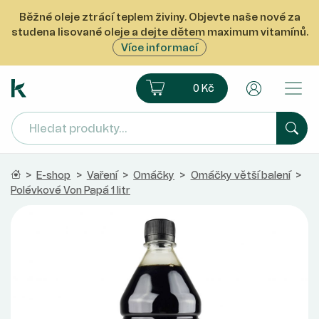
Běžné oleje ztrácí teplem živiny. Objevte naše nové za
studena lisované oleje a dejte dětem maximum vitamínů.
Více informací
Ekoprodukt e-shop
Košík
Uživatelsk
0 Kč
Hled
Domů
>
E-shop
>
Vaření
>
Omáčky
>
Omáčky větší balení
>
Polévkové Von Papá 1 litr