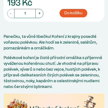
193 Kč
Do košíku
-
+
Panečku, ta vůně libečku! Koření z krajiny posedlé
voňavou polévkou. Ale hodí se k zelenině, salátům,
pomazánkám a omáčkám.
Polévkové koření je čistě přírodní omáčka s příjemně
vyváženou kořeněnou chutí. Je vhodné na přípravu
polévek, vývarů s nebo bez vejce, hustých polévek, k
přípravě delikatesních čirých polévek se zeleninou,
těstovinou, noky, kapáním a celestinskými nudlemi
nebo čerstvými bylinkami.