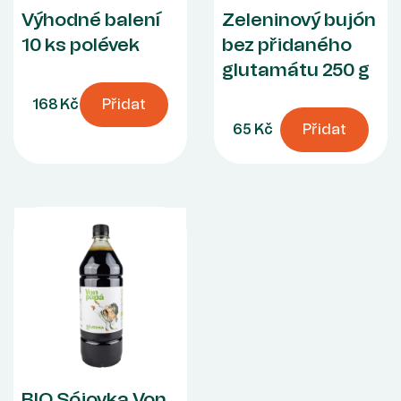
Výhodné balení
Zeleninový bujón
10 ks polévek
bez přidaného
glutamátu 250 g
168 Kč
Přidat
65 Kč
Přidat
BIO Sójovka Von