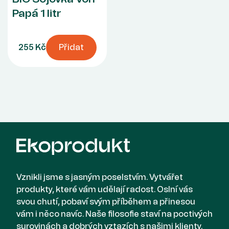
Papá 1 litr
255 Kč
Přidat
Vznikli jsme s jasným poselstvím. Vytvářet
produkty, které vám udělají radost. Oslní vás
svou chutí, pobaví svým příběhem a přinesou
vám i něco navíc. Naše filosofie staví na poctivých
surovinách a dobrých vztazích s našimi klienty.