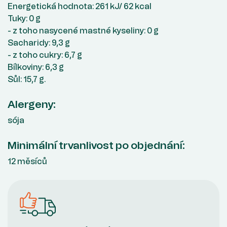
Energetická hodnota: 261 kJ/ 62 kcal
Tuky: 0 g
- z toho nasycené mastné kyseliny: 0 g
Sacharidy: 9,3 g
- z toho cukry: 6,7 g
Bílkoviny: 6,3 g
Sůl: 15,7 g.
Alergeny:
sója
Minimální trvanlivost po objednání:
12 měsíců