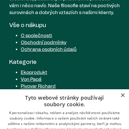
vám i něco navíc. Naše filosofie staví na poctivých
surovinách a dobrých vztazích s našimi klienty.
Vše o nákupu
O společnosti
Obchodní podmínky
Ochrana osobních údajů
Kategorie
Ekoprodukt
Von Papá
Pivovar Richard
×
Cider od Richarda
Tyto webové stránky používají
Richardova limonáda
soubory cookie.
Pivovarská restaurace
K personalizaci obsahu, reklam a analýze návštěvnosti používáme
soubory cookie. Informace o vašem používání našich stránek také
Spojte se s námi
sdílíme s našimi reklamními a analytickými partnery, kteří je mohou