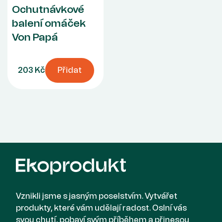
Ochutnávkové
balení omáček
Von Papá
203 Kč
Přidat
Vznikli jsme s jasným poselstvím. Vytvářet
produkty, které vám udělají radost. Oslní vás
svou chutí, pobaví svým příběhem a přinesou