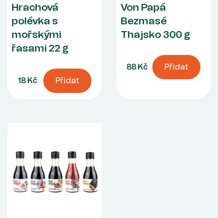
Hrachová
Von Papá
polévka s
Bezmasé
mořskými
Thajsko 300 g
řasami 22 g
88 Kč
Přidat
18 Kč
Přidat