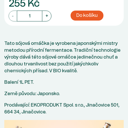
255 Kč
Do košíku
-
+
Tato sójová omáčka je vyrobena japonskými mistry
metodou přírodní fermentace. Tradiční technologie
výroby dává této sójové omáčce jedinečnou chuť a
dlouhou trvanlivost bez použití jakýchkoliv
chemických přísad. V BIO kvalitě.
Balení 1L PET.
Země původu: Japonsko.
Prodávající: EKOPRODUKT Spol. s r.o., Jinačovice 501,
664 34, Jinačovice.