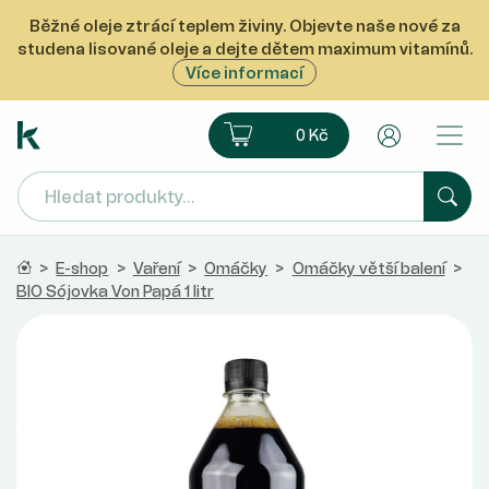
Běžné oleje ztrácí teplem živiny. Objevte naše nové za
studena lisované oleje a dejte dětem maximum vitamínů.
Více informací
Ekoprodukt e-shop
Košík
Uživatelsk
0 Kč
Hled
Domů
>
E-shop
>
Vaření
>
Omáčky
>
Omáčky větší balení
>
BIO Sójovka Von Papá 1 litr