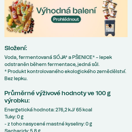
Složení:
Voda, fermentovaná SÓJA* a PŠENICE* – lepek
odstraněn během fermentace, jedná sůl.
* Produkt kontrolovaného ekologického zemědělství.
Bez lepku.
Průměrné výživové hodnoty ve 100 g
výrobku:
Energetická hodnota: 276,2 kJ/ 65 kcal
Tuky: 0 g
- z toho nasycené mastné kyseliny: 0 g
Sacharidy: 5,8 g