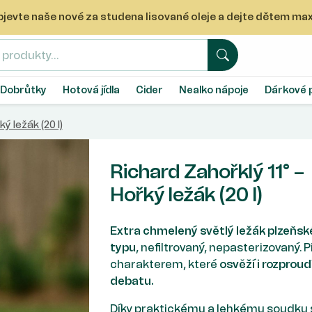
 Objevte naše nové za studena lisované oleje a dejte dětem m
Hledat
Dobrůtky
Hotová jídla
Cider
Nealko nápoje
Dárkové 
ý ležák (20 l)
Richard Zahořklý 11° –
Hořký ležák (20 l)
Extra chmelený světlý ležák plzeňs
typu
, nefiltrovaný, nepasterizovaný. P
charakterem, které
osvěží i rozproud
debatu.
Díky praktickému a lehkému soudku 