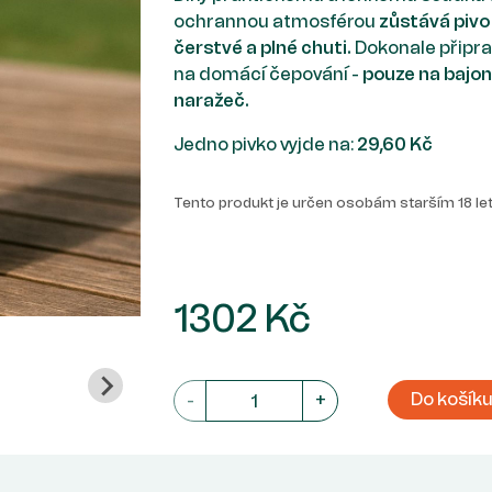
ochrannou atmosférou
zůstává pivo
čerstvé a plné chuti.
Dokonale připr
na domácí čepování -
pouze na bajo
naražeč.
Jedno pivko vyjde na:
29,60 Kč
Tento produkt je určen osobám starším 18 let
1302 Kč
Do košík
-
+