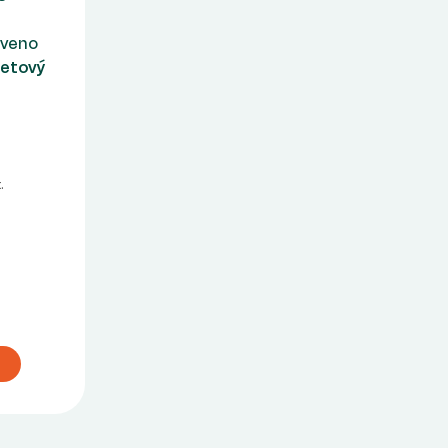
aveno
netový
.
u