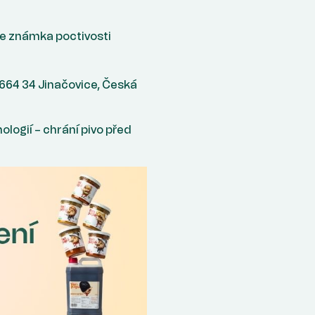
ale známka poctivosti
 664 34 Jinačovice, Česká
ogií – chrání pivo před