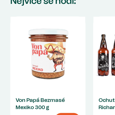
Nejvíce se hodí:
Von Papá Bezmasé
Ochutn
Mexiko 300 g
Richa