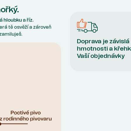
hořký.
á hloubku a říz.
rá tě osvěží a zároveň
zamiluješ.
Doprava je závislá
hmotnosti a křehk
Vaší objednávky