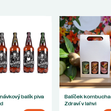
ávkový balík piva
Balíček kombucha
rd
Zdraví v lahvi