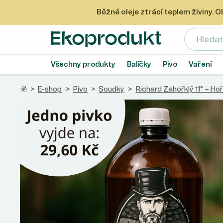
Běžné oleje ztrácí teplem živiny.
Ekoprodukt e-shop
Všechny produkty
Balíčky
Pivo
Vaření
Domů
>
E-shop
>
Pivo
>
Soudky
>
Richard Zahořklý 11° – Hořk