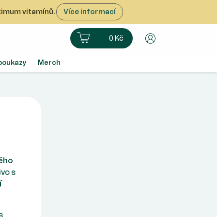
aximum vitamínů.
Více informací
Košík
Uživatelský úče
0 Kč
poukazy
Merch
kého
ivo s
í
s