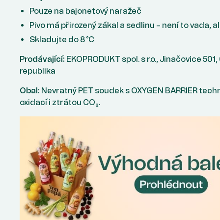
Pouze na bajonetový naražeč
Pivo má přirozený zákal a sedlinu – není to vada, 
Skladujte do 8 °C
Prodávající:
EKOPRODUKT spol. s r.o., Jinačovice 501,
republika
Obal:
Nevratný PET soudek s OXYGEN BARRIER technol
oxidací i ztrátou CO₂.