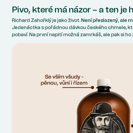
Pivo, které má názor – a ten je 
Richard Zahořklý je jako život.
Není přeslazený, ale m
Jedenáctka s pořádnou dávkou českého chmele, kte
pobaví. Na první napití možná zamrkáš, ale pak si ho 