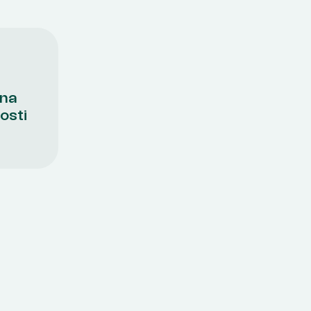
 na
osti