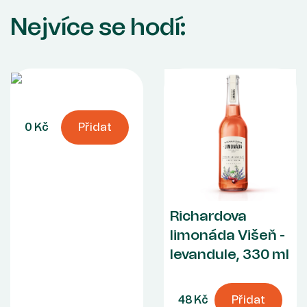
Nejvíce se hodí:
0 Kč
Přidat
Richardova
limonáda Višeň -
levandule, 330 ml
48 Kč
Přidat