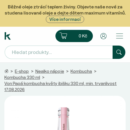
Běžné oleje ztrácí teplem živiny. Objevte naše nové za
studena lisované oleje a dejte dětem maximum vitamínů.
Více informací
Ekoprodukt e-shop
Košík
Uživatelsk
0 Kč
Hled
Domů
>
E-shop
>
Nealko nápoje
>
Kombucha
>
Kombucha 330 ml
>
Von Papá kombucha květy ibišku 330 ml, min. trvanlivost
17.08.2026