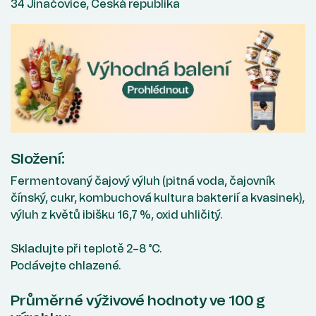
34 Jinačovice, Česká republika
Složení:
Fermentovaný čajový výluh (pitná voda, čajovník
čínský, cukr, kombuchová kultura bakterií a kvasinek),
výluh z květů ibišku 16,7 %, oxid uhličitý.
Skladujte při teplotě 2–8 °C.
Podávejte chlazené.
Průměrné výživové hodnoty ve 100 g