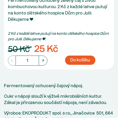
Fermentovaný ochucený zelený čaj s živou
kombuchovou kulturou. 2 Kč z každé lahve putují
na konto dětského hospice Dům pro Julii.
Děkujeme ♥.
2 Kč z každé lahve putují na konto dětského hospice Dům
pro Julii. Děkujeme ♥.
25 Kč
50 Kč
Do košíku
-
+
Fermentovaný ochucený čajový nápoj.
Cukr v nápoji slouží k výživě mikrobiálních kultur.
Zákal je přirozenou součástí nápoje, není závadou.
Výrobce: EKOPRODUKT spol. s r.o., Jinačovice 501, 664