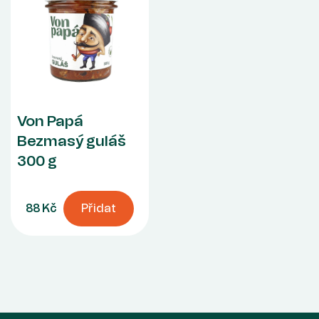
Von Papá
Bezmasý guláš
300 g
88 Kč
Přidat