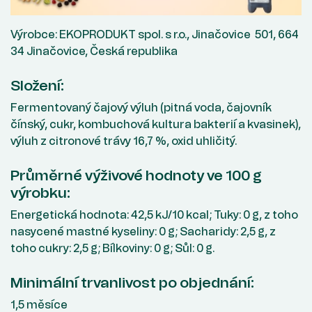
Výrobce: EKOPRODUKT spol. s r.o., Jinačovice 501, 664
34 Jinačovice, Česká republika
Složení:
Fermentovaný čajový výluh (pitná voda, čajovník
čínský, cukr, kombuchová kultura bakterií a kvasinek),
výluh z citronové trávy 16,7 %, oxid uhličitý.
Průměrné výživové hodnoty ve 100 g
výrobku:
Energetická hodnota: 42,5 kJ/10 kcal; Tuky: 0 g, z toho
nasycené mastné kyseliny: 0 g; Sacharidy: 2,5 g, z
toho cukry: 2,5 g; Bílkoviny: 0 g; Sůl: 0 g.
Minimální trvanlivost po objednání:
1,5 měsíce