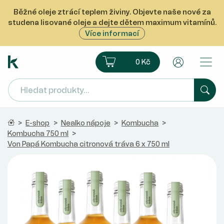
Běžné oleje ztrácí teplem živiny. Objevte naše nové za
studena lisované oleje a dejte dětem maximum vitamínů.
Více informací
Ekoprodukt e-shop
Košík
Uživatelsk
0 Kč
Hled
Domů
>
E-shop
>
Nealko nápoje
>
Kombucha
>
Kombucha 750 ml
>
Von Papá Kombucha citronová tráva 6 x 750 ml