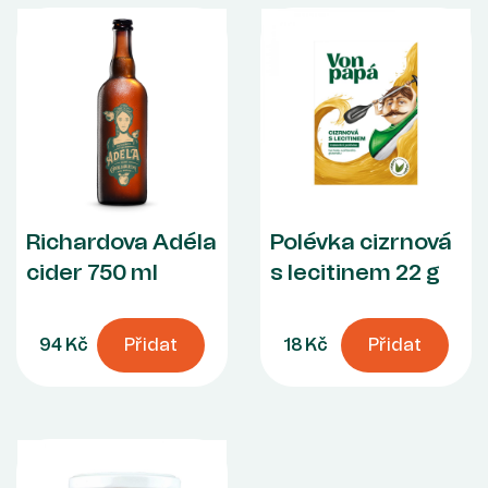
Richardova Adéla
Polévka cizrnová
cider 750 ml
s lecitinem 22 g
94 Kč
Přidat
18 Kč
Přidat