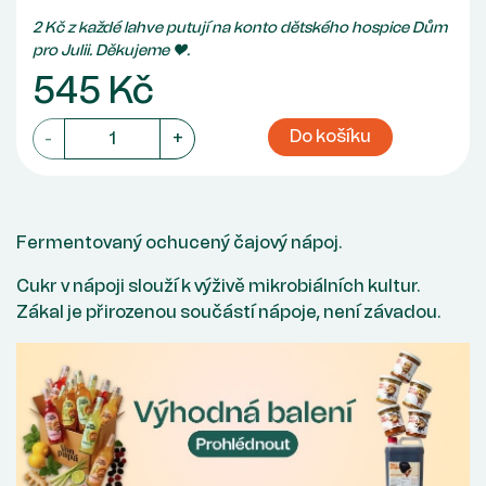
2 Kč z každé lahve putují na konto dětského hospice Dům
pro Julii. Děkujeme ♥.
545 Kč
Do košíku
-
+
Fermentovaný ochucený čajový nápoj.
Cukr v nápoji slouží k výživě mikrobiálních kultur.
Zákal je přirozenou součástí nápoje, není závadou.