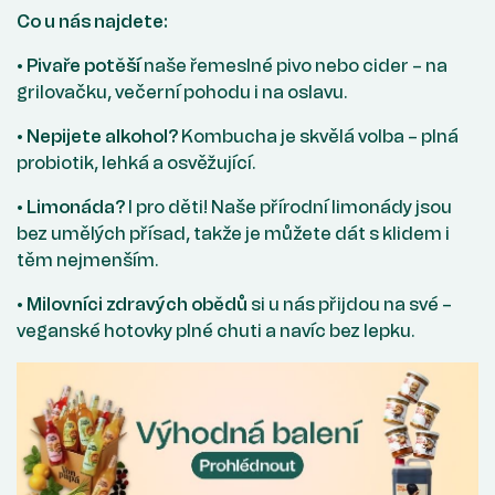
Co u nás najdete:
•
Pivaře potěší
naše řemeslné pivo nebo cider – na
grilovačku, večerní pohodu i na oslavu.
•
Nepijete alkohol?
Kombucha je skvělá volba – plná
probiotik, lehká a osvěžující.
•
Limonáda?
I pro děti! Naše přírodní limonády jsou
bez umělých přísad, takže je můžete dát s klidem i
těm nejmenším.
•
Milovníci zdravých obědů
si u nás přijdou na své –
veganské hotovky plné chuti a navíc bez lepku.