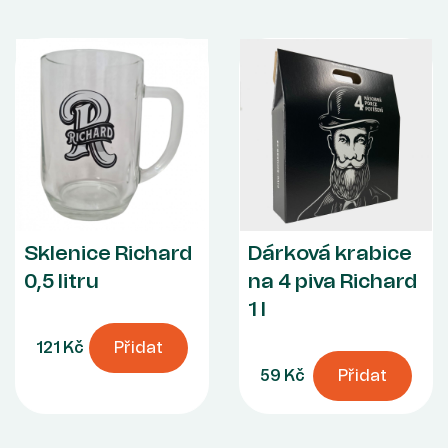
Sklenice Richard
Dárková krabice
0,5 litru
na 4 piva Richard
1 l
121 Kč
Přidat
59 Kč
Přidat