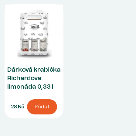
Dárková krabička
Richardova
limonáda 0,33 l
28 Kč
Přidat