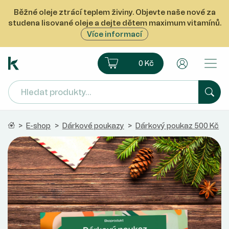
Běžné oleje ztrácí teplem živiny. Objevte naše nové za
studena lisované oleje a dejte dětem maximum vitamínů.
Více informací
Ekoprodukt e-shop
Košík
Uživatelsk
0 Kč
Hled
Domů
>
E-shop
>
Dárkové poukazy
>
Dárkový poukaz 500 Kč