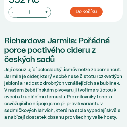
Do košíku
-
+
Richardova Jarmila: Pořádná
porce poctivého cideru z
českých sadů
Její okouzlující polosladký úsměv nelze zapomenout.
Jarmila je cider, který v sobě nese čistotu rozkvetlých
jabloní a radost z drobných vznášejících se bublinek.
V našem žebětínském pivovaru ji tvoříme s úctou k
ovoci a tradičnímu řemeslu. Pro milovníky tohoto
osvěžujícího nápoje jsme připravili variantu v
sedmičkových lahvích, které na stole vypadají skvěle
a nabízejí dostatek obsahu pro všechny vaše hosty.