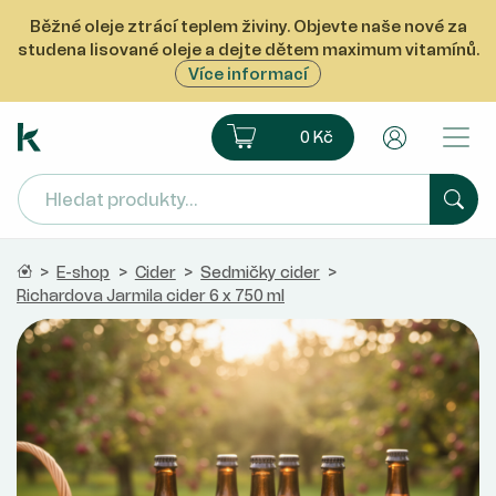
Běžné oleje ztrácí teplem živiny. Objevte naše nové za
studena lisované oleje a dejte dětem maximum vitamínů.
Více informací
Ekoprodukt e-shop
Košík
Uživatelsk
0 Kč
Hled
Domů
>
E-shop
>
Cider
>
Sedmičky cider
>
Richardova Jarmila cider 6 x 750 ml