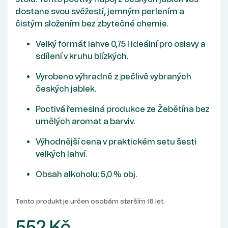
dostane svou svěžestí, jemným perlením a
čistým složením bez zbytečné chemie.
Velký formát lahve 0,75 l ideální pro oslavy a
sdílení v kruhu blízkých.
Vyrobeno výhradně z pečlivě vybraných
českých jablek.
Poctivá řemeslná produkce ze Žebětína bez
umělých aromat a barviv.
Výhodnější cena v praktickém setu šesti
velkých lahví.
Obsah alkoholu: 5,0 % obj.
Tento produkt je určen osobám starším 18 let.
552 Kč