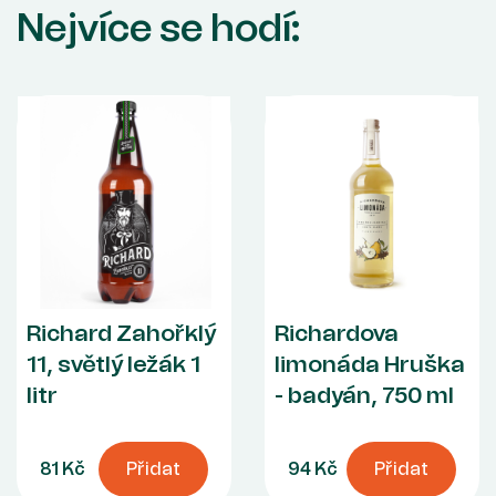
Nejvíce se hodí:
Richard Zahořklý
Richardova
11, světlý ležák 1
limonáda Hruška
litr
- badyán, 750 ml
81 Kč
Přidat
94 Kč
Přidat