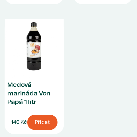
Medová
marináda Von
Papá 1 litr
140 Kč
Přidat