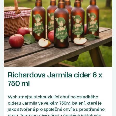
Richardova Jarmila cider 6 x
750 ml
Vychutnejte si okouzlující chuť polosladkého
cideru Jarmila ve velkém 750ml balení, které je
jako stvořené pro společné chvíle u prostřeného
stolu. Tento poctivý nápoj z českých jablek vás