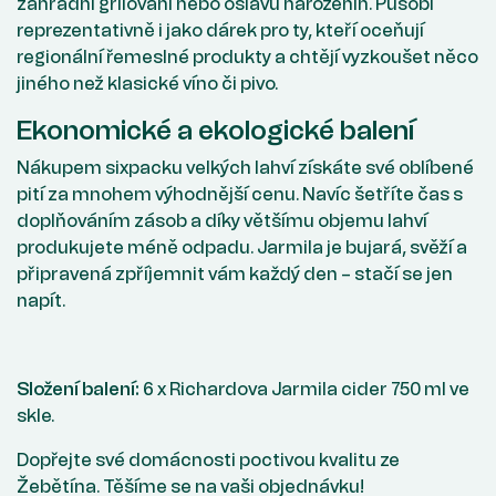
zahradní grilování nebo oslavu narozenin. Působí
reprezentativně i jako dárek pro ty, kteří oceňují
regionální řemeslné produkty a chtějí vyzkoušet něco
jiného než klasické víno či pivo.
Ekonomické a ekologické balení
Nákupem sixpacku velkých lahví získáte své oblíbené
pití za mnohem výhodnější cenu. Navíc šetříte čas s
doplňováním zásob a díky většímu objemu lahví
produkujete méně odpadu. Jarmila je bujará, svěží a
připravená zpříjemnit vám každý den – stačí se jen
napít.
Složení balení:
6 x Richardova Jarmila cider 750 ml ve
skle.
Dopřejte své domácnosti poctivou kvalitu ze
Žebětína. Těšíme se na vaši objednávku!