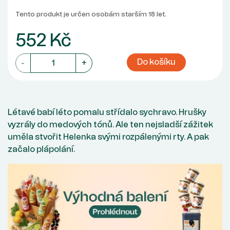
Tento produkt je určen osobám starším 18 let.
552 Kč
Do košíku
-
+
Létavé babí léto pomalu střídalo sychravo. Hrušky
vyzrály do medových tónů. Ale ten nejsladší zážitek
uměla stvořit Helenka svými rozpálenými rty. A pak
začalo plápolání.