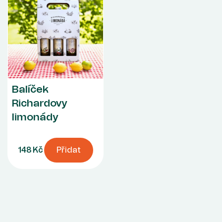
Balíček
Richardovy
limonády
148 Kč
Přidat