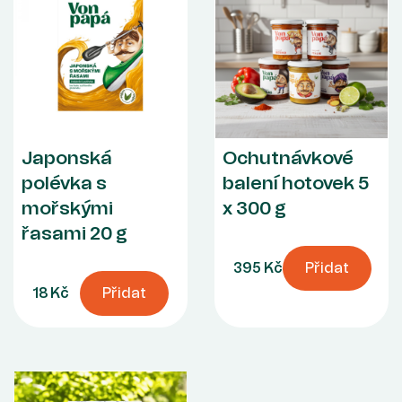
Japonská
Ochutnávkové
polévka s
balení hotovek 5
mořskými
x 300 g
řasami 20 g
395 Kč
Přidat
18 Kč
Přidat