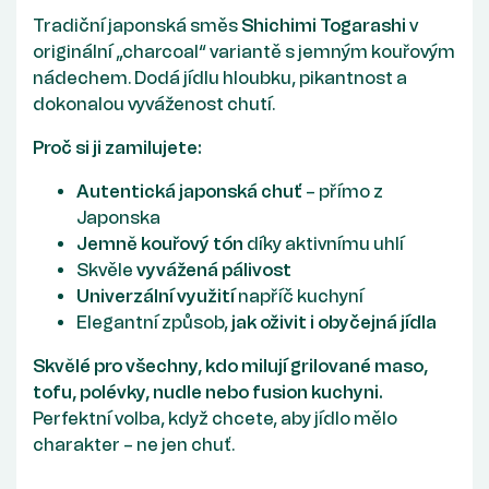
Tradiční japonská směs
Shichimi Togarashi
v
originální „charcoal“ variantě s jemným kouřovým
nádechem. Dodá jídlu hloubku, pikantnost a
dokonalou vyváženost chutí.
Proč si ji zamilujete:
Autentická japonská chuť
– přímo z
Japonska
Jemně kouřový tón
díky aktivnímu uhlí
Skvěle
vyvážená pálivost
Univerzální využití
napříč kuchyní
Elegantní způsob,
jak oživit i obyčejná jídla
Skvělé pro všechny, kdo milují
grilované maso,
tofu, polévky, nudle nebo fusion kuchyni
.
Perfektní volba, když chcete, aby jídlo mělo
charakter – ne jen chuť.