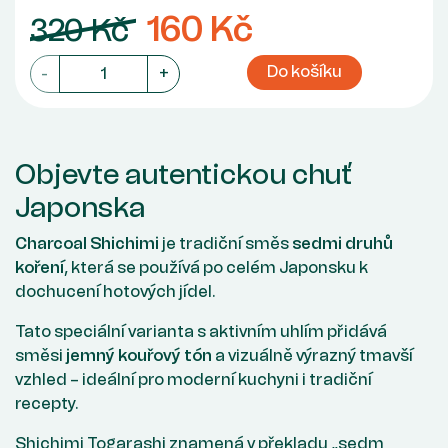
160 Kč
320 Kč
Do košíku
-
+
Objevte autentickou chuť
Japonska
Charcoal Shichimi
je tradiční směs
sedmi druhů
koření
, která se používá po celém Japonsku k
dochucení hotových jídel.
Tato speciální varianta s aktivním uhlím přidává
směsi
jemný kouřový tón
a vizuálně výrazný tmavší
vzhled – ideální pro moderní kuchyni i tradiční
recepty.
Shichimi Togarashi znamená v překladu „sedm