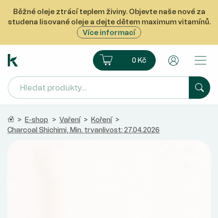
Běžné oleje ztrácí teplem živiny. Objevte naše nové za
studena lisované oleje a dejte dětem maximum vitamínů.
Více informací
Ekoprodukt e-shop
Košík
Uživatelsk
0 Kč
Hled
Domů
>
E-shop
>
Vaření
>
Koření
>
Charcoal Shichimi, Min. trvanlivost: 27.04.2026