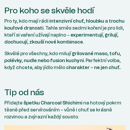
Pro koho se skvěle hodí
Pro ty, kdo mají rádi
intenzivní chuť, hloubku a trochu
kouřové drsnosti
.
Tahle směs sedmi koření je pro lidi,
kteří si vaření užívají naplno –
experimentují, grilují,
dochucují, zkouší nové kombinace
.
Skvělé pro všechny, kdo milují
grilované maso, tofu,
polévky, nudle nebo fusion kuchyni
.
Perfektní volba,
když chcete, aby jídlo mělo
charakter – ne jen chuť.
Tip od nás
Přidejte
špetku Charcoal Shichimi
na hotový pokrm
těsně před servírováním – vůně i chuť se krásně
rozvinou a zvýrazní každý sousto.