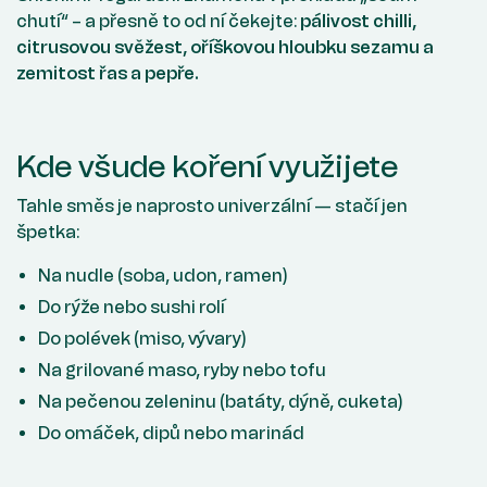
chutí“ – a přesně to od ní čekejte:
pálivost chilli,
citrusovou svěžest, oříškovou hloubku sezamu a
zemitost řas a pepře.
Kde všude koření využijete
Tahle směs je naprosto univerzální — stačí jen
špetka:
Na nudle (soba, udon, ramen)
Do rýže nebo sushi rolí
Do polévek (miso, vývary)
Na grilované maso, ryby nebo tofu
Na pečenou zeleninu (batáty, dýně, cuketa)
Do omáček, dipů nebo marinád