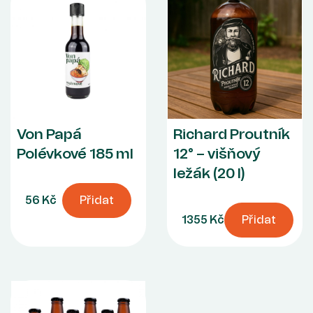
Von Papá
Richard Proutník
Polévkové 185 ml
12° – višňový
ležák (20 l)
56 Kč
Přidat
1355 Kč
Přidat