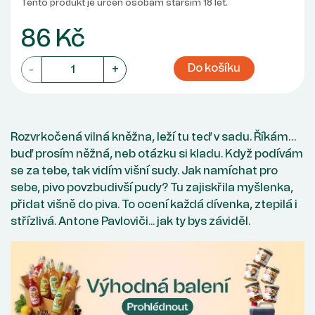
Tento produkt je určen osobám starším 18 let.
86 Kč
Do košíku
-
+
Rozvrkočená vilná kněžna, leží tu teď v sadu. Říkám…
buď prosím něžná, neb otázku si kladu. Když podívám
se za tebe, tak vidím višní sudy. Jak namíchat pro
sebe, pivo povzbudivší pudy? Tu zajiskřila myšlenka,
přidat višně do piva. To ocení každá dívenka, ztepilá i
střízlivá. Antone Pavloviči... jak ty bys záviděl.