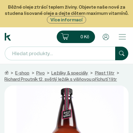
Běžné oleje ztrácí teplem živiny. Objevte naše nové za
studena lisované oleje a dejte dětem maximum vitamínů.
Více informací
Ekoprodukt e-shop
Košík
Uživatelsk
0 Kč
Hled
Domů
>
E-shop
>
Pivo
>
Ležáky & speciály
>
Plast 1 litr
>
Richard Proutník 12, světlý ležák s višňovou příchutí 1 litr