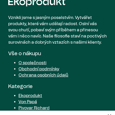
Vznikli jsme s jasným poselstvím. Vytvářet
produkty, které vám udělají radost. Oslní vás
svou chutí, pobaví svým příběhem a přinesou
vám i něco navíc. Naše filosofie staví na poctivých
surovinách a dobrých vztazích s našimi klienty.
Vše o nákupu
O společnosti
Obchodní podmínky
Ochrana osobních údajů
Kategorie
Ekoprodukt
Von Papá
Pivovar Richard
Cider od Richarda