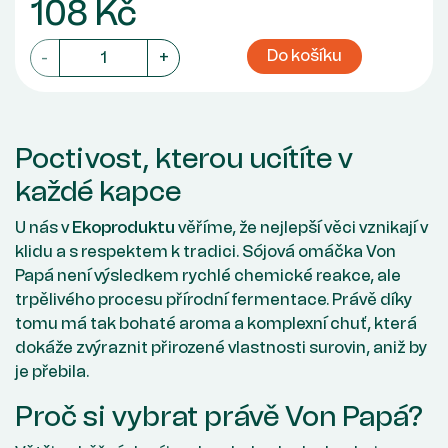
108 Kč
Do košíku
-
+
Poctivost, kterou ucítíte v
každé kapce
U nás v
Ekoproduktu
věříme, že nejlepší věci vznikají v
klidu a s respektem k tradici. Sójová omáčka Von
Papá není výsledkem rychlé chemické reakce, ale
trpělivého procesu přírodní fermentace. Právě díky
tomu má tak bohaté aroma a komplexní chuť, která
dokáže zvýraznit přirozené vlastnosti surovin, aniž by
je přebila.
Proč si vybrat právě Von Papá?