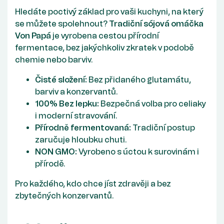
Hledáte poctivý základ pro vaši kuchyni, na který
se můžete spolehnout?
Tradiční sójová omáčka
Von Papá
je vyrobena cestou přírodní
fermentace, bez jakýchkoliv zkratek v podobě
chemie nebo barviv.
Čisté složení:
Bez přidaného glutamátu,
barviv a konzervantů.
100% Bez lepku:
Bezpečná volba pro celiaky
i moderní stravování.
Přírodně fermentovaná:
Tradiční postup
zaručuje hloubku chuti.
NON GMO:
Vyrobeno s úctou k surovinám i
přírodě.
Pro každého, kdo chce jíst zdravěji a bez
zbytečných konzervantů.