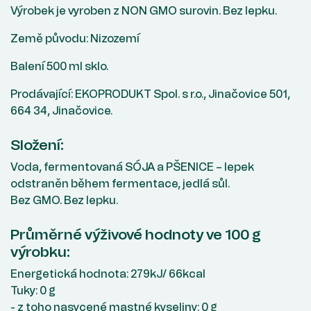
Výrobek je vyroben z NON GMO surovin. Bez lepku.
Země původu: Nizozemí
Balení 500 ml sklo.
Prodávající: EKOPRODUKT Spol. s r.o., Jinačovice 501,
664 34, Jinačovice.
Složení:
Voda, fermentovaná SÓJA a PŠENICE – lepek
odstraněn během fermentace, jedlá sůl.
Bez GMO. Bez lepku.
Průměrné výživové hodnoty ve 100 g
výrobku:
Energetická hodnota: 279kJ/ 66kcal
Tuky: 0 g
- z toho nasycené mastné kyseliny: 0 g