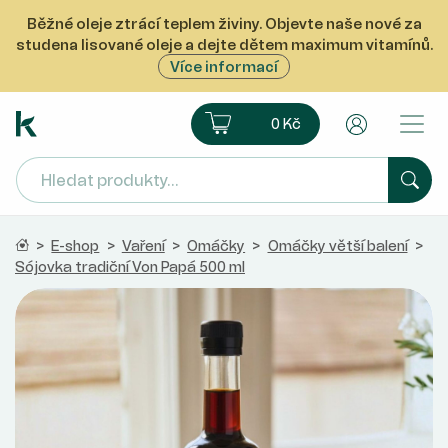
Běžné oleje ztrácí teplem živiny. Objevte naše nové za
studena lisované oleje a dejte dětem maximum vitamínů.
Více informací
Ekoprodukt e-shop
Košík
Uživatelsk
0 Kč
Hled
Domů
>
E-shop
>
Vaření
>
Omáčky
>
Omáčky větší balení
>
Sójovka tradiční Von Papá 500 ml