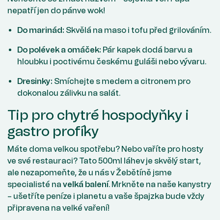
nepatří jen do pánve wok!
Do marinád:
Skvělá na maso i tofu před grilováním.
Do polévek a omáček:
Pár kapek dodá barvu a
hloubku i poctivému českému guláši nebo vývaru.
Dresinky:
Smíchejte s medem a citronem pro
dokonalou zálivku na salát.
Tip pro chytré hospodyňky i
gastro profíky
Máte doma velkou spotřebu? Nebo vaříte pro hosty
ve své restauraci? Tato 500ml láhev je skvělý start,
ale nezapomeňte, že u nás v Žebětíně jsme
specialisté na
velká balení
. Mrkněte na naše kanystry
– ušetříte peníze i planetu a vaše špajzka bude vždy
připravena na velké vaření!