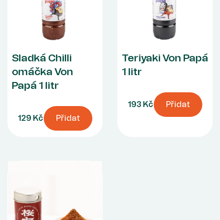
Sladká Chilli
Teriyaki Von Papá
omáčka Von
1 litr
Papá 1 litr
193 Kč
Přidat
129 Kč
Přidat