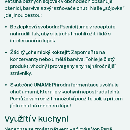
Většina běžných sójovek v obchodech obsahuje
pšenici, barviva a zvýrazňovače chuti. Naše „sójovka“
jde jinou cestou:
Bezlepková svoboda:
Pšenici jsme v receptuře
nahradili tak, aby si její chuť mohli užít i lidé s
intolerancí na lepek.
Žádný „chemický koktejl“:
Zapomeňte na
konzervanty nebo umělá barviva. Tohle je čistý
produkt, vhodný i pro vegany a ty nejnáročnější
strávníky.
Skutečné UMAMI:
Přírodní fermentace uvolňuje
chuť umami, která je v kuchyni nepostradatelná.
Pomůže vám snížit množství použité soli, a přitom
jídlo chutná mnohem lépe!
Využití v kuchyni
Nenechte se zmást názvem – sójovka Von Papá