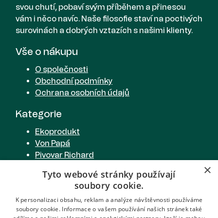
svou chutí, pobaví svým příběhem a přinesou
vám i něco navíc. Naše filosofie staví na poctivých
surovinách a dobrých vztazích s našimi klienty.
Vše o nákupu
O společnosti
Obchodní podmínky
Ochrana osobních údajů
Kategorie
Ekoprodukt
Von Papá
Pivovar Richard
Cider od Richarda
×
Tyto webové stránky používají
Richardova limonáda
soubory cookie.
Pivovarská restaurace
K personalizaci obsahu, reklam a analýze návštěvnosti používáme
soubory cookie. Informace o vašem používání našich stránek také
Spojte se s námi