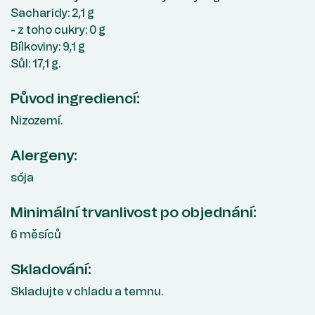
Sacharidy: 2,1 g
- z toho cukry: 0 g
Bílkoviny: 9,1 g
Sůl: 17,1 g.
Původ ingrediencí:
Nizozemí.
Alergeny:
sója
Minimální trvanlivost po objednání:
6 měsíců
Skladování:
Skladujte v chladu a temnu.